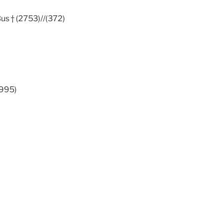
Bus † (2753)//(372)
1995)