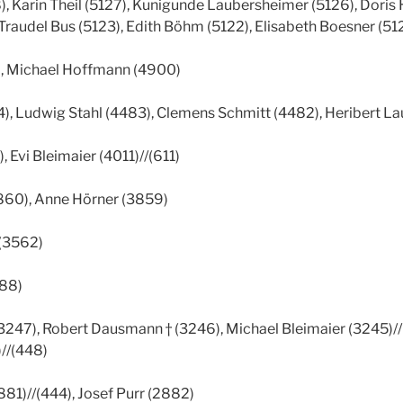
), Karin Theil (5127), Kunigunde Laubersheimer (5126), Doris
 Traudel Bus (5123), Edith Böhm (5122), Elisabeth Boesner (51
, Michael Hoffmann (4900)
), Ludwig Stahl (4483), Clemens Schmitt (4482), Heribert L
 Evi Bleimaier (4011)//(611)
860), Anne Hörner (3859)
(3562)
388)
247), Robert Dausmann † (3246), Michael Bleimaier (3245)//
//(448)
881)//(444), Josef Purr (2882)