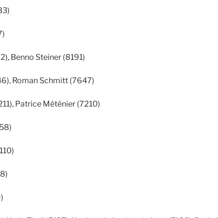
33)
7)
), Benno Steiner (8191)
6), Roman Schmitt (7647)
11), Patrice Méténier (7210)
858)
110)
8)
)