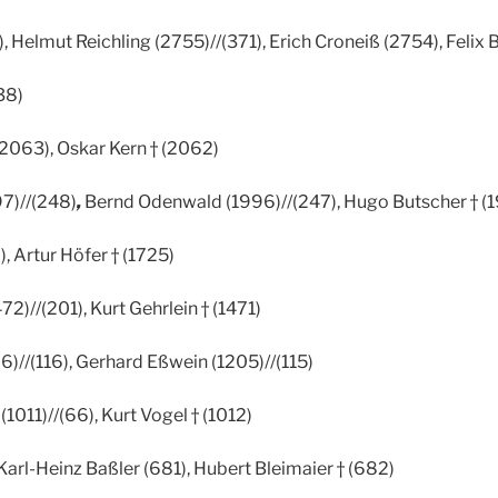
 Helmut Reichling (2755)//(371), Erich Croneiß (2754), Felix 
38)
2063), Oskar Kern † (2062)
7)//(248)
,
Bernd Odenwald (1996)//(247), Hugo Butscher † (
), Artur Höfer † (1725)
72)//(201), Kurt Gehrlein † (1471)
6)//(116), Gerhard Eßwein (1205)//(115)
1011)//(66), Kurt Vogel † (1012)
Karl-Heinz Baßler (681), Hubert Bleimaier † (682)