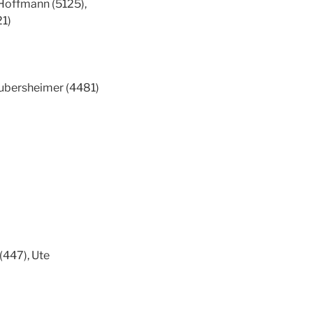
 Hoffmann (5125),
21)
aubersheimer (4481)
(447), Ute