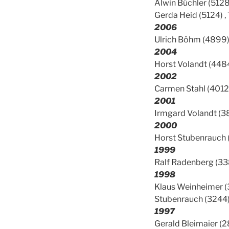
Alwin Büchler (5128
Gerda Heid (5124) ,
2006
Ulrich Böhm (4899)
2004
Horst Volandt (4484
2002
Carmen Stahl (4012),
2001
Irmgard Volandt (3
2000
Horst Stubenrauch 
1999
Ralf Radenberg (3
1998
Klaus Weinheimer (3
Stubenrauch (3244)
1997
Gerald Bleimaier (2