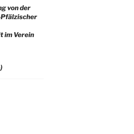
g von der
-Pfälzischer
t im Verein
)