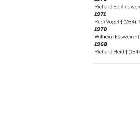
Richard Schlindwein
1971
Rudi Vogel † (264), 
1970
Wilheim Esswein † (
1968
Richard Heid † (154)