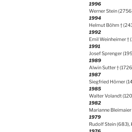
1996
Werner Stein (2756),
1994
Helmut Böhm † (24
1992
Emil Weinheimer † (
1991
Josef Sprenger (199
1989
Alwin Sutter † (1726
1987
Siegfried Hörner (14
1985
Walter Volandt (120
1982
Marianne Bleimaier (
1979
Rudolf Stein (683), 
1976