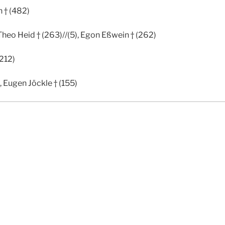
 † (482)
Theo Heid † (263)//(5), Egon Eßwein † (262)
212)
, Eugen Jöckle † (155)